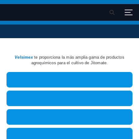
S
k
Velsimex - Fitosanitarios
Pagina oficial Velsimex sa de cv
i
p
t
o
c
Velsimex
te proporciona la más amplia gama de productos
o
agroquímicos para el cultivo de Jitomate.
n
t
JITOMATE – HERBICIDAS
e
n
JITOMATE – INSECTICIDAS
t
JITOMATE – FUNGICIDAS
JITOMATE – OTROS