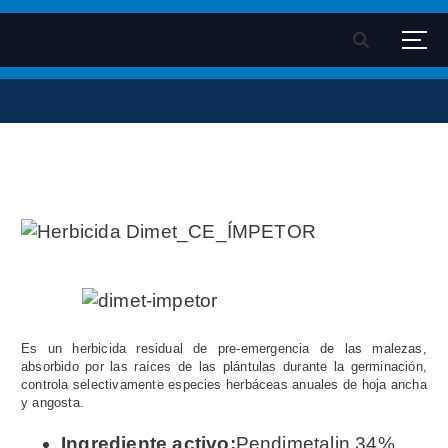
S
k
Velsimex - Fitosanitarios
Pagina oficial Velsimex sa de cv
i
p
t
o
c
o
n
t
e
n
t
Es un herbicida residual de pre-emergencia de las malezas,
absorbido por las raíces de las plántulas durante la germinación,
controla selectivamente especies herbáceas anuales de hoja ancha
y angosta.
Ingrediente activo:
Pendimetalin 34%