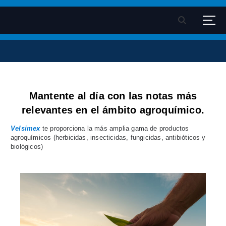
S
k
Velsimex - Fitosanitarios
Pagina oficial Velsimex sa de cv
i
p
t
o
c
Mantente al día con las notas más
o
relevantes en el ámbito agroquímico.
n
t
Velsimex
te proporciona la más amplia gama de productos
e
agroquímicos (herbicidas, insecticidas, fungicidas, antibióticos y
biológicos)
n
t