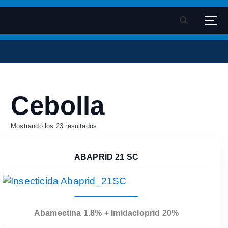
S
k
Velsimex - Fitosanitarios
Pagina oficial Velsimex sa de cv
i
p
t
o
c
Cebolla
o
n
t
Mostrando los 23 resultados
e
n
ABAPRID 21 SC
t
Leer Más
Abamectina 1.8% + Imidacloprid 20%