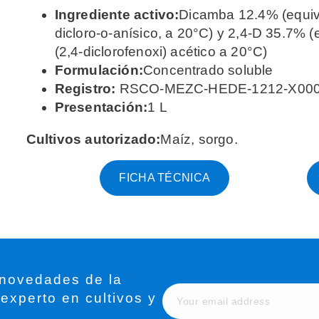
Ingrediente activo:
Dicamba 12.4% (equiva
dicloro-o-anísico, a 20°C) y 2,4-D 35.7% (
(2,4-diclorofenoxi) acético a 20°C)
Formulación:
Concentrado soluble
Registro:
RSCO-MEZC-HEDE-1212-X0005
Presentación:
1 L
Cultivos autorizado:
Maíz, sorgo.
FICHA TÉCNICA
 novedades de la
 experto en cultivos y