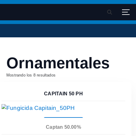
S
k
Velsimex - Fitosanitarios
Pagina oficial Velsimex sa de cv
i
p
t
o
c
Ornamentales
o
n
t
Mostrando los 8 resultados
e
n
CAPITAIN 50 PH
t
Leer Más
Captan 50.00%