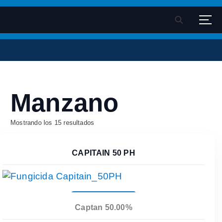
S
k
Velsimex - Fitosanitarios
Pagina oficial Velsimex sa de cv
i
p
t
o
c
Manzano
o
n
t
Mostrando los 15 resultados
e
n
CAPITAIN 50 PH
t
Leer Más
Captan 50.00%