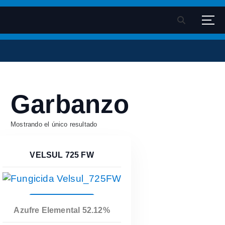
S
k
Velsimex - Fitosanitarios
Pagina oficial Velsimex sa de cv
i
p
t
o
c
Garbanzo
o
n
t
Mostrando el único resultado
e
n
VELSUL 725 FW
t
Leer Más
Azufre Elemental 52.12%